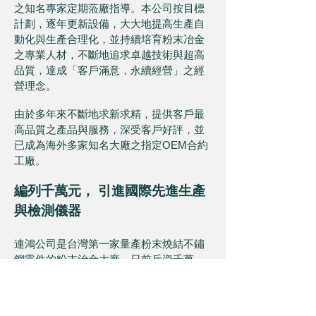
之知名專家定期蒞廠指導。本公司按目標
計劃，逐年更新設備，大大地提高生產自
動化與生產合理化，並持續培育粉末冶金
之專業人材，不斷地追求卓越技術與超高
品質，達成「客戶滿意，永續經營」之經
營理念。
由於多年來不斷地求新求精，提供客戶最
高品質之產品與服務，深受客戶好評，並
已成為海外多家知名大廠之指定OEM合約
工廠。
編列千萬元， 引進國際先進生產
與檢測儀器
連鴻公司是台灣第一家量產粉末燒結不鏽
鋼零件的粉末治金大廠，日前斥資千萬
元，引進美國不鏽鋼燒結爐、上二下三自
動化成形機等先進設備，同時延攬具20餘
年繞結技術經驗的顧問駐廠指導。為的就