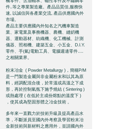
械零件、含油軸承、磁性零件及不鏽鋼零
件..等之專業製造廠。產品品質佳,服務快
速, 以誠信與各產業交流, 產品供應國內外
市場。
產品主要供應國內外知名之汽機車製造
業、家電業及事務機器、農機、縫紉機
器、運動器材、紡織機、化工機械、計測
儀器、照相機、建築五金、小五金、D.I.Y.
零件、手(氣)電動工具、電腦週邊零件….
之相關業界。
粉末冶金 ( Powder Metallurgy )，簡稱P/M
是一門製造金屬與非金屬粉末和以其為原
料，經調配混合後，於常溫或高溫之下成
形，再於控制氣氛下施予燒結 ( Sintering )
或熱處理 ( 在低於主成份熔點的溫度下 )
，使其成為堅固形體之冶金技術 。
多年來一直戮力於技術升級及提高產品水
準，不斷派員至國內外考察及學習粉末冶
金新技術與新材料之應用外，並請國內外