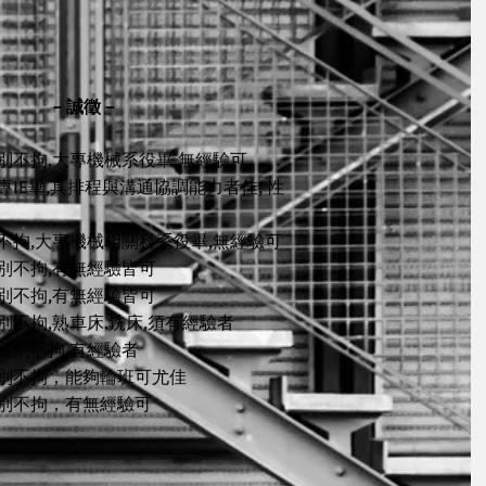
－誠徵－
別不拘,大專機械系役畢,無經驗可
專IE畢,具排程與溝通協調能力者佳, 性
不拘,大專機械相關科系役畢,無經驗可
別不拘,有無經驗皆可
別不拘,有無經驗皆可
別不拘,熟車床.銑床,須有經驗者
性別不拘.有經驗者
別不拘，能夠輪班可尤佳
別不拘，有無經驗可