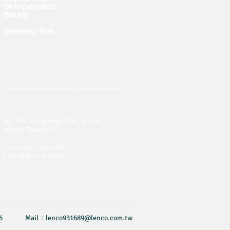
Oil Impregnated
Bearing
Gardening Tools
No.305,Chung-Jeng 2 Rd., Toufen,
Miaoli, Taiwan 351
TEL:+886-37-683789
FAX:+886-37-673625
5
Mail：
lenco931689@lenco.com.tw