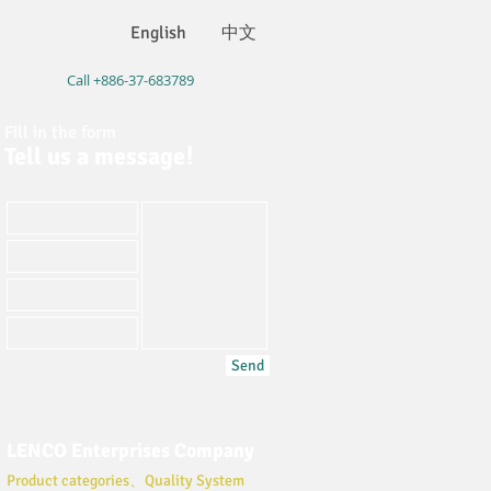
English
中文
Call +886-37-683789
Fill in the form
Tell us a message
!
Send
L
ENCO Enterprises Company
Product categories、Quality System