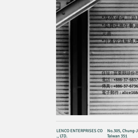
*享勞.健保,三
*免費供應午餐,
完善.
*升遷管道暢通,
住址 : 苗栗縣頭份
電話 : +886-37-683
傳真 : +886-37-673
電子郵件 :
alice16
LENCO ENTERPRISES CO
No.305, Chung-Je
., LTD.
Taiwan 351