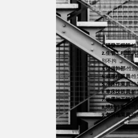
1.研發工程師:
性
2.生管工程師:
大
別不拘
3.儲備幹部:
性別
4.成形作業員:
性
5.冲床作業員:
性
6.車床技術員:
性
7.放電加工師父:
8.燒結作業員:
性
9.包裝作業員:
性