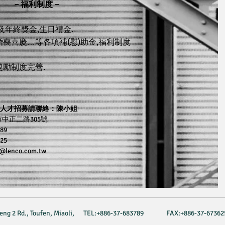
－福利制度－​
節及年終獎金,生日禮金.
婚喪喜慶…等各項補(慰)助金,福利制度
獎勵制度完善.
人才招募請聯絡：陳小姐
市中正二路305號
789
625
8@lenco.com.tw
ng 2 Rd., Toufen, Miaoli,
TEL:+886-37-683789
FAX:+886-37-67362